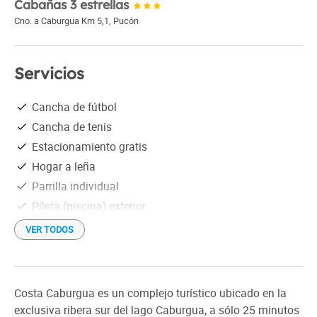
Cabañas 3 estrellas
Cno. a Caburgua Km 5,1
,
Pucón
Servicios
Cancha de fútbol
Cancha de tenis
Estacionamiento gratis
Hogar a leña
Parrilla individual
Pileta (piscina) exterior
Quincho
VER TODOS
Recreación
Ropa de cama
Tarjetas de crédito
Costa Caburgua es un complejo turístico ubicado en la
Vajilla
exclusiva ribera sur del lago Caburgua, a sólo 25 minutos