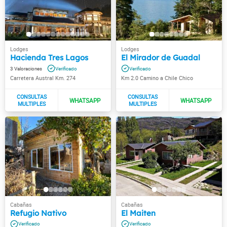
Hacienda Tres Lagos
El Mirador de Guadal
3
Carretera Austral Km. 274
Km 2.0 Camino a Chile Chico
Refugio Nativo
El Maiten