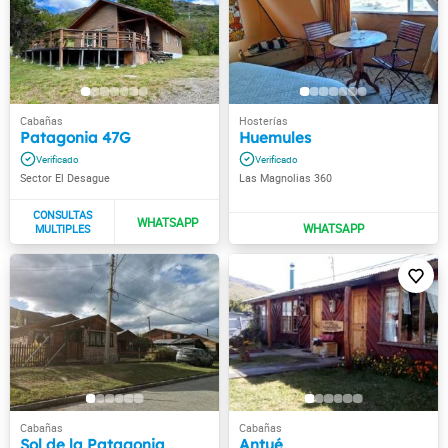
Patagonia 47G
Huemules
Sector El Desague
Las Magnolias 360
Sol de la Patagonia
Antué