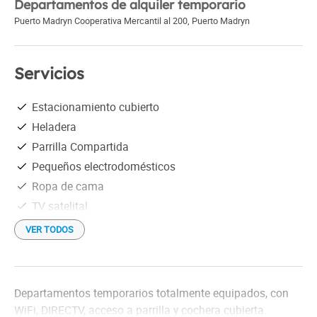
Departamentos de alquiler temporario
Puerto Madryn Cooperativa Mercantil al 200
,
Puerto Madryn
Servicios
Estacionamiento cubierto
Heladera
Parrilla Compartida
Pequeños electrodomésticos
Ropa de cama
TV satelital
Wi-Fi gratis
VER TODOS
Departamentos temporarios totalmente equipados, con
WiFi, DIRECTV, acceso a parrilla y cochera cubierta.