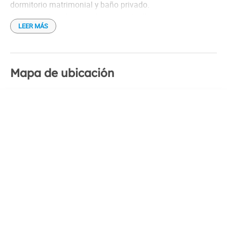
dormitorio matrimonial y baño privado.
Se proporciona la ropa de cama y toallas.
LEER MÁS
Hay estacionamiento dentro del predio.
Mapa de ubicación