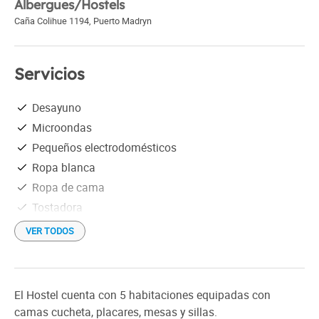
Albergues/Hostels
Caña Colihue 1194
,
Puerto Madryn
Servicios
Desayuno
Microondas
Pequeños electrodomésticos
Ropa blanca
Ropa de cama
Tostadora
Vajilla
VER TODOS
Wi-Fi gratis
Cochera para motos
Baños con duchas separadas
El Hostel cuenta con 5 habitaciones equipadas con
camas cucheta, placares, mesas y sillas.