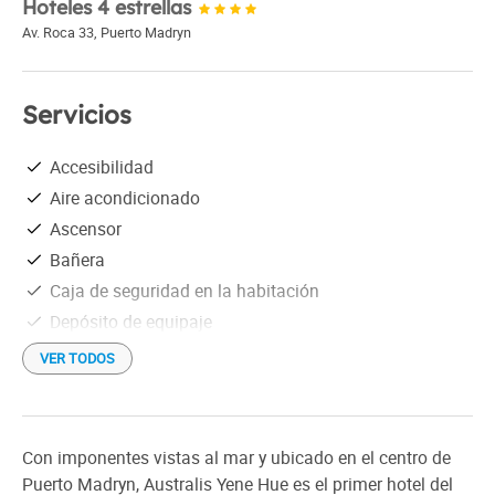
Hoteles 4 estrellas
Av. Roca 33
,
Puerto Madryn
Servicios
Accesibilidad
Aire acondicionado
Ascensor
Bañera
Caja de seguridad en la habitación
Depósito de equipaje
Desayuno buffet
VER TODOS
Estacionamiento gratis
Gimnasio
Información turística
Con imponentes vistas al mar y ubicado en el centro de
Pileta (piscina) cubierta
Puerto Madryn, Australis Yene Hue es el primer hotel del