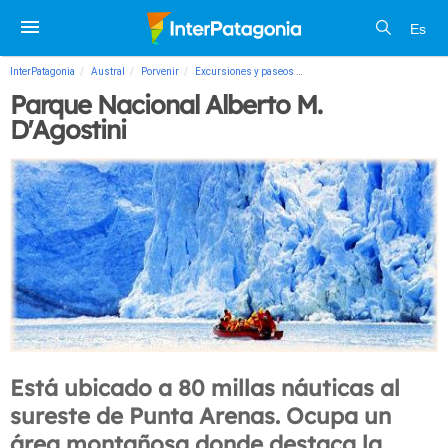
Es
InterPatagonia
Austral
Porvenir
Excursiones y paseos
Parque Nacional Alberto M. D'
Parque Nacional Alberto M.
D'Agostini
Está ubicado a 80 millas náuticas al
sureste de Punta Arenas. Ocupa un
área montañosa donde destaca la