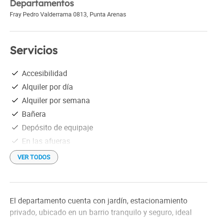
Departamentos
Fray Pedro Valderrama 0813
,
Punta Arenas
Servicios
Accesibilidad
Alquiler por día
Alquiler por semana
Bañera
Depósito de equipaje
En las afueras
Estacionamiento gratis
VER TODOS
Heladera
Información turística
Lavarropas
El departamento cuenta con jardín, estacionamiento
Losa radiante
privado, ubicado en un barrio tranquilo y seguro, ideal