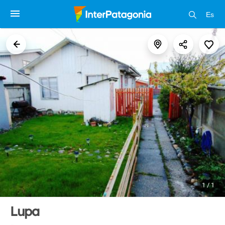
Es
1 / 1
Lupa