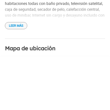
habitaciones todas con baño privado, televisión satelital,
caja de seguridad, secador de pelo, calefacción central,
uso de minibar, Internet sin cargo y desayuno incluido con
el alojamiento.
LEER MÁS
Las habitaciones del hotel son modernas y confortables,
con una decoración elegante y minimalista. Las camas
son cómodas y el baño es amplio y equipado. Las
Mapa de ubicación
habitaciones tienen vistas a la ciudad.
En cuanto al restaurante del hotel, ofrece un menú
variado con platos típicos de la Patagonia chilena, como
asado a la olla, centolla, empanadas de queso y causa. El
menú también incluye platos internacionales, como
pastas, pizzas y carnes. El restaurante está abierto para
desayuno, almuerzo y cena.