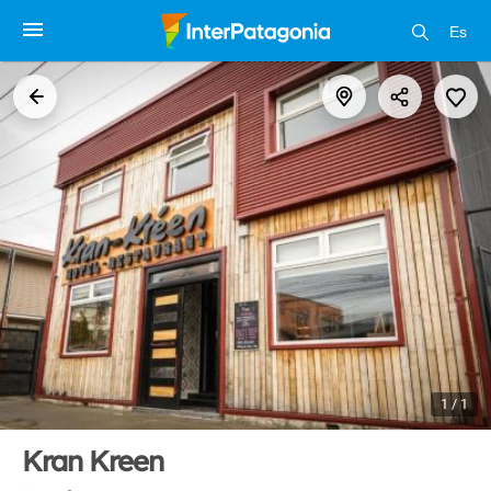
Es
1 / 1
Kran Kreen