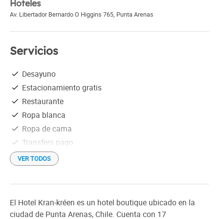
Hoteles
Av. Libertador Bernardo O Higgins 765
,
Punta Arenas
Servicios
Desayuno
Estacionamiento gratis
Restaurante
Ropa blanca
Ropa de cama
Transfers pago
Wi-Fi gratis
VER TODOS
El Hotel Kran-kréen es un hotel boutique ubicado en la
ciudad de Punta Arenas, Chile. Cuenta con 17