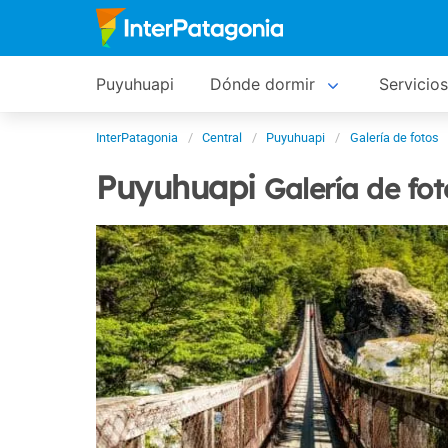
Puyuhuapi
Dónde dormir
Servicios
InterPatagonia
Central
Puyuhuapi
Galería de fotos
Puyuhuapi
Galería de fot