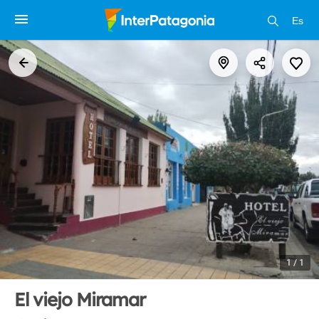
Es
1 / 1
El viejo Miramar