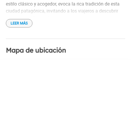
estilo clásico y acogedor, evoca la rica tradición de esta
ciudad patagónica, invitando a los viajeros a descubrir
sus rincones llenos de carácter.
LEER MÁS
El interior refleja una atmósfera cálida y sencilla, con
habitaciones diseñadas para proporcionar descanso tras
largas jornadas de exploración o trabajo. Cada espacio
Mapa de ubicación
está pensado para ofrecer comodidad, desde las camas
amplias y cómodas hasta los detalles que hacen sentir a
los huéspedes como en casa.
El hotel cuenta con un restaurante que se ha convertido
en un punto de encuentro para quienes desean degustar
platos regionales con un toque casero. La calidez del
servicio resalta en cada interacción, con un equipo
siempre dispuesto a compartir recomendaciones y
asegurar que la estancia sea memorable.