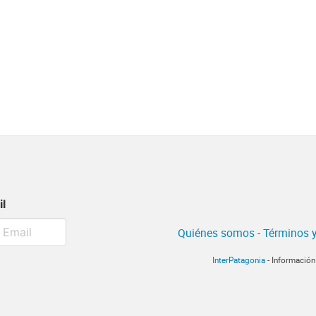
il
Quiénes somos
-
Términos y
InterPatagonia
- Información