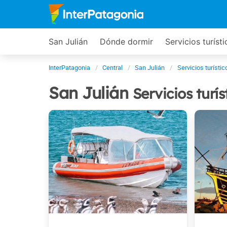
San Julián
Dónde dormir
Servicios turíst
InterPatagonia
Central
San Julián
Servicios turístic
San Julián
Servicios turís