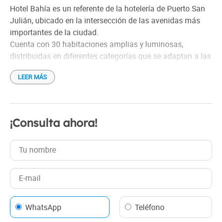
Información turística
Hotel Bahía es un referente de la hotelería de Puerto San
Recepción las 24 Hs.
Julián, ubicado en la intersección de las avenidas más
Ropa blanca
importantes de la ciudad.
Cuenta con 30 habitaciones amplias y luminosas,
Ropa de cama
distribuidas en diferentes categorías que se adaptan a las
Secador de cabello
necesidades de cada huésped, sea su viaje de negocios o
Servicio de limpieza
LEER MÁS
por placer.
Wi-Fi gratis
¡Consulta ahora!
WhatsApp
Teléfono