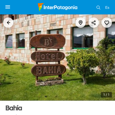
Es
1 / 1
Bahía