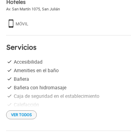
Hoteles
Av. San Martín 1075
,
San Julián
MÓVIL
Servicios
Accesibilidad
Amenities en el baño
Bañera
Bañera con hidromasaje
Caja de seguridad en el establecimiento
Calefacción
Desayuno buffet
VER TODOS
Ducha
Estacionamiento gratis