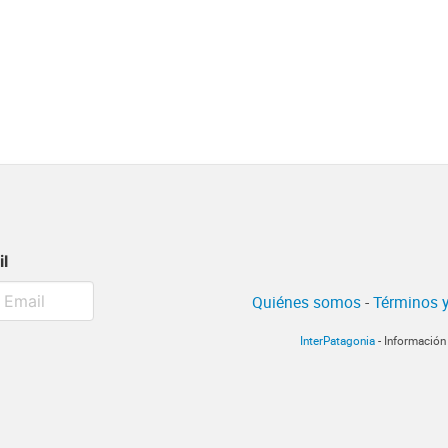
il
Quiénes somos
-
Términos y
InterPatagonia
- Información