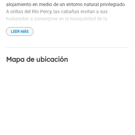
alojamiento en medio de un entorno natural privilegiado.
A orillas del Río Percy, las cabañas invitan a sus
huéspedes a sumergirse en la tranquilidad de la
Patagonia, rodeados de bosques, montañas y aire puro.
LEER MÁS
Las cabañas, construidas artesanalmente con materiales
autóctonos, combinan confort y rusticidad, creando un
ambiente cálido y acogedor. Cada una está equipada con
Mapa de ubicación
todo lo necesario para una estadía placentera, incluyendo
cocina completa, baño privado, calefacción y parrilla
individual.
El predio de tres hectáreas ofrece un espacio ideal para
relajarse y disfrutar de la naturaleza. Los huéspedes
pueden pasear por los senderos arbolados, descansar a
la vera del río o aprovechar la zona de barbacoa para
preparar un asado.