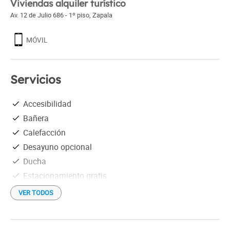
Viviendas alquiler turístico
Av. 12 de Julio 686 - 1º piso
,
Zapala
MÓVIL
Servicios
Accesibilidad
Bañera
Calefacción
Desayuno opcional
Ducha
Estacionamiento gratis
Información turística
VER TODOS
Recepción las 24 Hs.
TV satelital