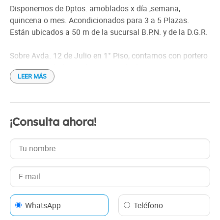
Ventilador
Disponemos de Dptos. amoblados x día ,semana,
Wi-Fi gratis
quincena o mes. Acondicionados para 3 a 5 Plazas.
Distancia al aeropuerto: Zapala - Neuquen km 187
Están ubicados a 50 m de la sucursal B.P.N. y de la D.G.R.
Check in: 11:00 h
Sobre Avda. 12 de Julio en 1° Piso, contamos con portero
Check out: 10:00 h
elec, recepción las 24 hs, T.V. satelital, Wi-Fi.,
LEER MÁS
estacionamiento en patio interno, ropa de cama y blco.,
vajilla completa., calefacción, heladera, cocina,
microonda, proveemos en dpto. de saquitos de café , te,
yerba mate, azúcar , edulcorante.
¡Consulta ahora!
WhatsApp
Teléfono