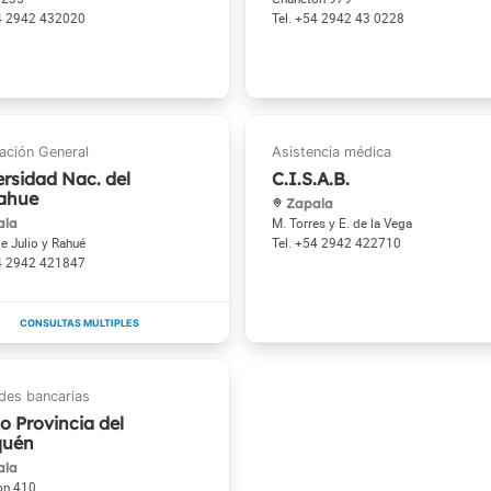
4 2942 432020
+54 2942 43 0228
rsidad Nac. del
C.I.S.A.B.
ahue
Zapala
ala
M. Torres y E. de la Vega
e Julio y Rahué
+54 2942 422710
4 2942 421847
o Provincia del
quén
ala
on 410