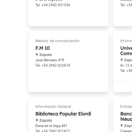
+54 2942 431354
+5
F.M 10
Unive
Com
Zapala
José Mercado 479
Zap
+54 2942 422674
Av 12 d
+5
Biblioteca Popular Elordi
Banc
Neu
Zapala
Elena de la Vega 487
Zap
+54 2942 421417
Chanet