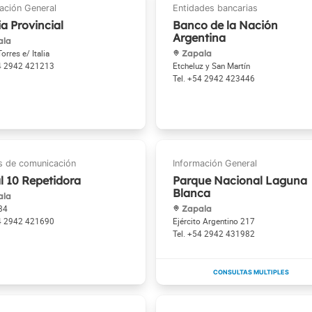
ia Provincial
Banco de la Nación
Argentina
ala
orres e/ Italia
Zapala
4 2942 421213
Etcheluz y San Martín
+54 2942 423446
l 10 Repetidora
Parque Nacional Laguna
Blanca
ala
84
Zapala
4 2942 421690
Ejército Argentino 217
+54 2942 431982