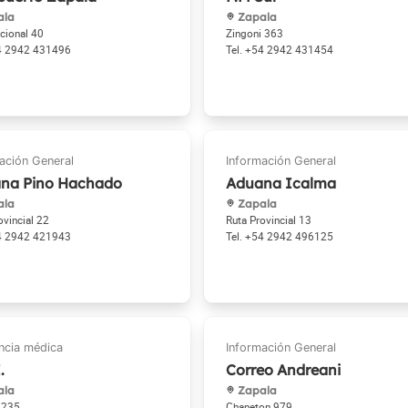
ala
Zapala
cional 40
Zingoni 363
4 2942 431496
+54 2942 431454
na Pino Hachado
Aduana Icalma
ala
Zapala
ovincial 22
Ruta Provincial 13
4 2942 421943
+54 2942 496125
.
Correo Andreani
ala
Zapala
 235
Chaneton 979