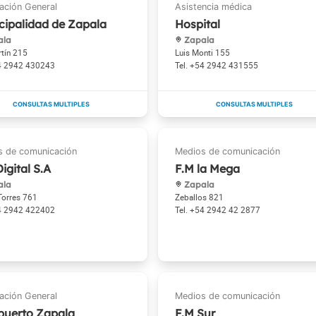
cipalidad de Zapala
Hospital
ala
Zapala
tín 215
Luis Monti 155
4 2942 430243
+54 2942 431555
Digital S.A
F.M la Mega
ala
Zapala
Torres 761
Zeballos 821
4 2942 422402
+54 2942 42 2877
puerto Zapala
F.M Sur