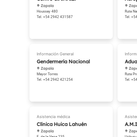
Zapala
Zap
Houssay 480
Ruta Na
+54 2942 431587
+5
Gendermeria Nacional
Adua
Zapala
Zap
Mayor Torres
Ruta Pr
+54 2942 421254
+5
Clínica Huica Lahuén
A.M.I
Zapala
Zap
E. de la Vega 235
Uriburu