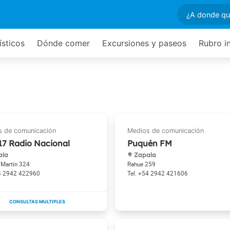
ísticos
Dónde comer
Excursiones y paseos
Rubro i
17 Radio Nacional
Puquén FM
ala
Zapala
 Martín 324
Rahue 259
4 2942 422960
+54 2942 421606