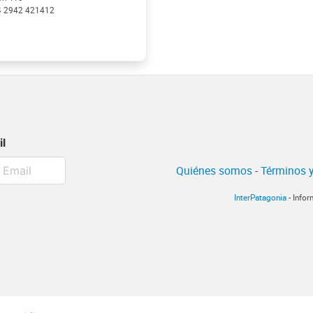
4 2942 421412
il
Quiénes somos
-
Términos y
InterPatagonia
- Infor