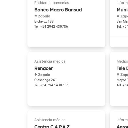
Banco Macro Bansud
Muni
Zapala
Zap
Etcheluz 188
San Mar
+54 2942 430786
+5
Renacer
Tele 
Zapala
Zap
Olascoaga 241
Mayor 
+54 2942 430717
+5
Centro C.A.P.A.Z.
Aero