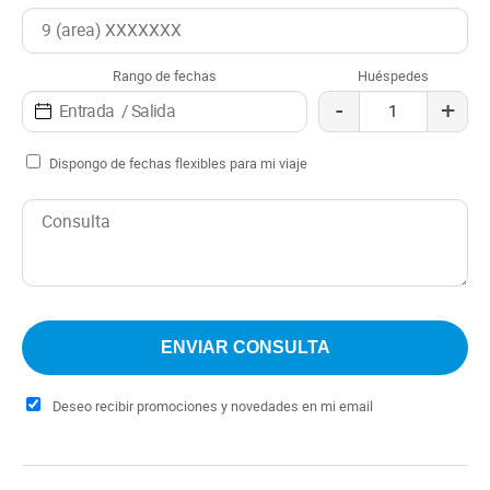
garantiza una experiencia única y sin preocupaciones. Ya
sea para una corta escapada o una estadía más larga,
este alojamiento es el refugio ideal para quienes desean
Rango de fechas
Huéspedes
explorar la región de Zapala y sus alrededores,
-
+
disfrutando de un ambiente cómodo y hogareño.
Dispongo de fechas flexibles para mi viaje
Deseo recibir promociones y novedades en mi email