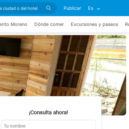
Publicar
Es
erito Moreno
Dónde comer
Excursiones y paseos
R
¡Consulta ahora!