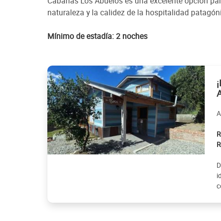
Cabañas Los Abuelos es una excelente opción para 
naturaleza y la calidez de la hospitalidad patagón
Mínimo de estadía: 2 noches
A
R
R
D
i
c