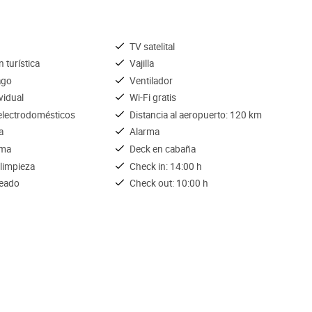
TV satelital
 turística
Vajilla
ago
Ventilador
ividual
Wi-Fi gratis
lectrodomésticos
Distancia al aeropuerto: 120 km
a
Alarma
ama
Deck en cabaña
 limpieza
Check in: 14:00 h
ceado
Check out: 10:00 h