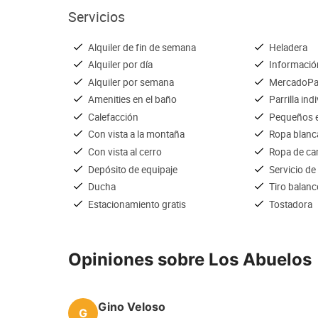
Servicios
Alquiler de fin de semana
Heladera
Alquiler por día
Información
Alquiler por semana
MercadoP
Amenities en el baño
Parrilla ind
Calefacción
Pequeños e
Con vista a la montaña
Ropa blanc
Con vista al cerro
Ropa de c
Depósito de equipaje
Servicio de
Ducha
Tiro balan
Estacionamiento gratis
Tostadora
Opiniones sobre Los Abuelos
Gino Veloso
G