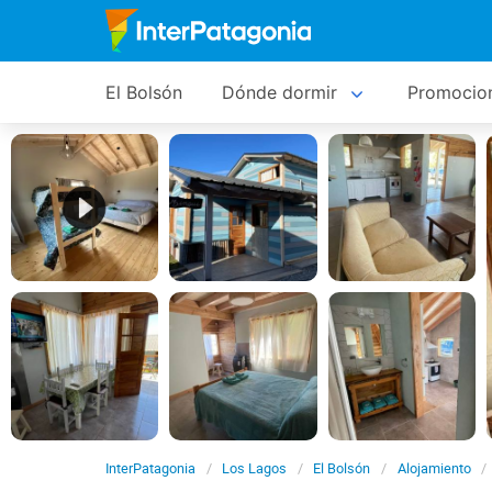
El Bolsón
Dónde dormir
Promocio
InterPatagonia
Los Lagos
El Bolsón
Alojamiento