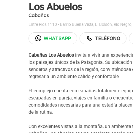
Los Abuelos
Cabañas
Entre Ríos 1110 - Barrio Buena Vista
,
El Bolsón
,
Río Negro
WHATSAPP
TELÉFONO
Cabañas Los Abuelos
invita a vivir una experien
los paisajes únicos de la Patagonia. Su ubicación 
senderos y atractivos de la región, convirtiéndose 
regresar a un ambiente cálido y confortable.
El complejo cuenta con cabañas totalmente equip
escapadas en pareja, viajes en familia o encuent
comodidades necesarias para una estadía placente
de la rutina.
Con excelentes vistas a la montaña, un ambiente 