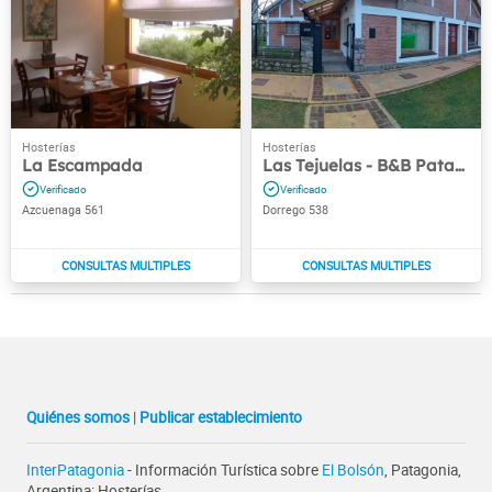
La Escampada
Las Tejuelas - B&B Patagónico
Azcuenaga 561
Dorrego 538
Quiénes somos
|
Publicar establecimiento
InterPatagonia
- Información Turística sobre
El Bolsón
, Patagonia,
Argentina: Hosterías