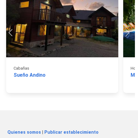
Cabañas
Hos
Sueño Andino
Mor
Quienes somos
|
Publicar establecimiento