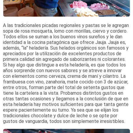
A las tradicionales picadas regionales y pastas se le agregan
sopa de rosa mosqueta, lomo con morillas, ciervo y cordero.
Todos ellos se suman a los buenos vinos sureños y le dan
identidad a la cocina patagónica que ofrece Jauja. Jauja es,
además, “la” heladería. Sus helados orgánicos son famosos y
apreciados por la utilización de excelentes productos de
primera calidad sin agregado de saborizantes ni colorantes.
Si hay algo que distingue a esta heladería, es que todos los
años sorprende con nuevos sabores y se atreve a innovar
con elementos como cerveza, crema de maní y cilantro. La
frambuesa con vino, zanahoria, mate cocido con 3 de azúcar,
entre otros, forman parte del total de setenta gustos que
tiene la cartelera a la vista. Probamos distintos gustos en
otras tantas ocasiones y llegamos a la conclusión de que en
esta heladería hay motivos suficientes para que tanta gente
espere pacientemente su turno. Ya sea que se elijan los
tradicionales chocolate y dulce de leche o se opte por
gustos de vanguardia, todos son simplemente irresistibles.