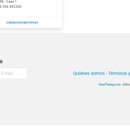
46 - Casa 1
4 294 492206
il
Quiénes somos
-
Términos y
InterPatagonia
- Info