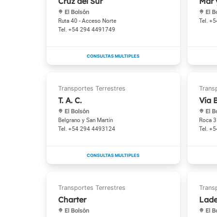
Cruz del Sur
Mar 
El Bolsón
El B
Ruta 40 - Acceso Norte
+5
+54 294 4491749
T. A. C.
Vía 
El Bolsón
El B
Belgrano y San Martín
Roca 
+54 294 4493124
+5
Charter
Lad
El Bolsón
El B