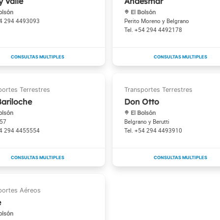
y Valle
Andesmar
olsón
El Bolsón
4 294 4493093
Perito Moreno y Belgrano
+54 294 4492178
Bariloche
Don Otto
olsón
El Bolsón
357
Belgrano y Berutti
4 294 4455554
+54 294 4493910
e
olsón