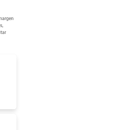
 margen
s,
itar