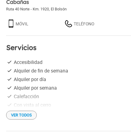
Cabañas
Ruta 40 Norte - Km. 1920
,
El Bolsón
MÓVIL
TELÉFONO
Servicios
Accesibilidad
Alquiler de fin de semana
Alquiler por día
Alquiler por semana
Calefacción
Con vista al cerro
En las afueras
VER TODOS
Heladera
Información turística