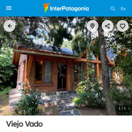
Es
1 / 1
Viejo Vado