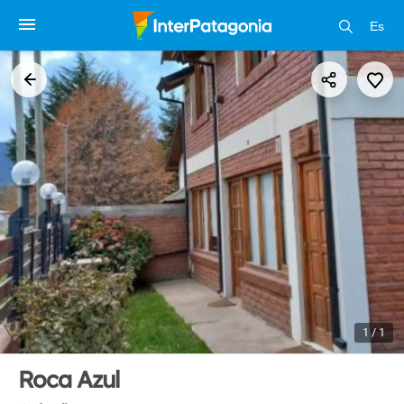
Es
1 / 1
Roca Azul