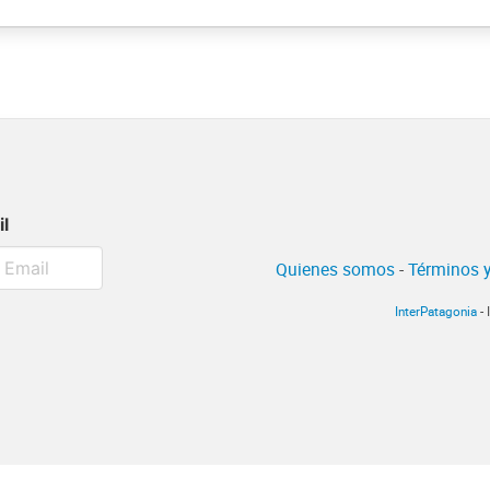
il
Quienes somos
-
Términos y
InterPatagonia
- 