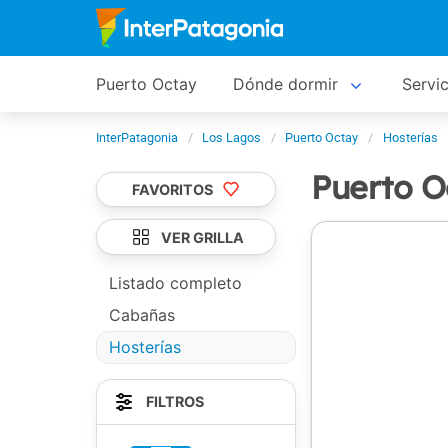
Puerto Octay
Dónde dormir
Servic
InterPatagonia
Los Lagos
Puerto Octay
Hosterías
Puerto 
FAVORITOS
VER GRILLA
Listado completo
Cabañas
Hosterías
FILTROS