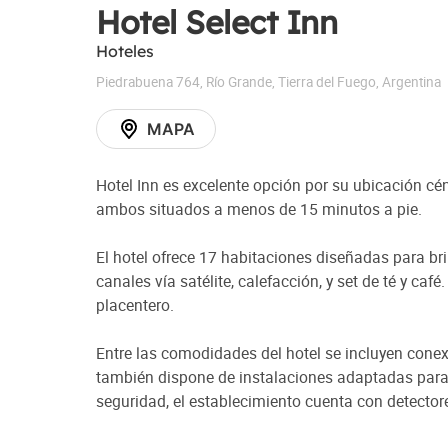
Hotel Select Inn
Hoteles
Piedrabuena 764
,
Río Grande
,
Tierra del Fuego
,
Argentina
MAPA
Hotel Inn es excelente opción por su ubicación cén
ambos situados a menos de 15 minutos a pie.
El hotel ofrece 17 habitaciones diseñadas para br
canales vía satélite, calefacción, y set de té y c
placentero.
Entre las comodidades del hotel se incluyen conexió
también dispone de instalaciones adaptadas para
seguridad, el establecimiento cuenta con detectore