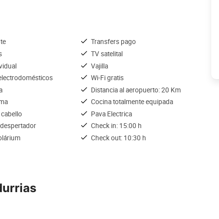
te
Transfers pago
s
TV satelital
ividual
Vajilla
lectrodomésticos
Wi-Fi gratis
a
Distancia al aeropuerto: 20 Km
ama
Cocina totalmente equipada
 cabello
Pava Electrica
 despertador
Check in: 15:00 h
olárium
Check out: 10:30 h
urrias