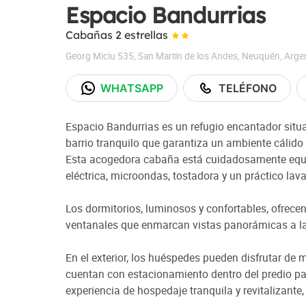
Espacio Bandurrias
Cabañas 2 estrellas
Georg Miciu 535
,
San Martín de los Andes
,
Neuquén
,
Arge
WHATSAPP
TELÉFONO
Espacio Bandurrias es un refugio encantador situa
barrio tranquilo que garantiza un ambiente cálido 
Esta acogedora cabaña está cuidadosamente equ
eléctrica, microondas, tostadora y un práctico la
Los dormitorios, luminosos y confortables, ofrece
ventanales que enmarcan vistas panorámicas a la
En el exterior, los huéspedes pueden disfrutar de mes
cuentan con estacionamiento dentro del predio p
experiencia de hospedaje tranquila y revitalizante