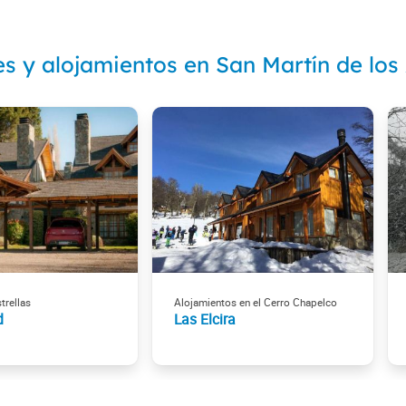
es y alojamientos en San Martín de los
trellas
Alojamientos en el Cerro Chapelco
d
Las Elcira