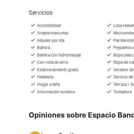
Servicios
Accesibilidad
Losa radian
Acepta mascotas
Microonda
Alquiler por día
Parrilla ind
Bañera
Pequeños e
Bañera con hidromasaje
Ropa blanc
Con vista al cerro
Ropa de c
Estacionamiento gratis
Secador de
Heladera
Servicio de
Hogar a leña
Terraza / S
Información turística
Tostadora
Opiniones sobre Espacio Band