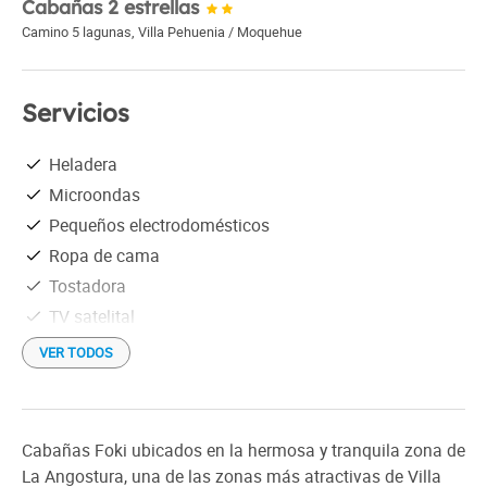
Cabañas 2 estrellas
Camino 5 lagunas
,
Villa Pehuenia / Moquehue
Servicios
Heladera
Microondas
Pequeños electrodomésticos
Ropa de cama
Tostadora
TV satelital
Vajilla
VER TODOS
Check in: 14:30 h
Check out: 10:00 h
Cabañas Foki ubicados en la hermosa y tranquila zona de
La Angostura, una de las zonas más atractivas de Villa