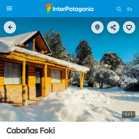
Es
1 / 1
Cabañas Foki