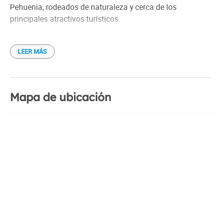
Pehuenia, rodeados de naturaleza y cerca de los
principales atractivos turísticos.
Cuenta con 3 cabañas ideal para familias, con capacidad
LEER MÁS
de 2 a 5 pax, equipadas con todo lo necesario para una
confortable estadía.
NO acepta mascotas.
Mapa de ubicación