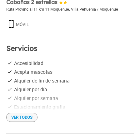
Cabañas 2 estrellas
Ruta Provincial 11 km 11 Moquehue
,
Villa Pehuenia / Moquehue
MÓVIL
Servicios
Accesibilidad
Acepta mascotas
Alquiler de fin de semana
Alquiler por día
Alquiler por semana
Estacionamiento gratis
Heladera
VER TODOS
Hogar a leña
Parrilla individual