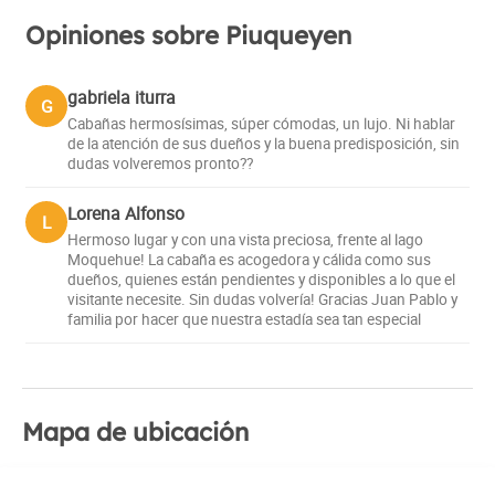
durante todo el año. También se brinda servicio de
Opiniones sobre Piuqueyen
masajes a domicilio, con opciones como
descontracturante, drenaje linfático, terapéutico,
bioenergético, shiatsu, tailandés, reductor, deportivo,
gabriela iturra
G
diagnóstico, reflexología podal y bioterapia.
Cabañas hermosísimas, súper cómodas, un lujo. Ni hablar
de la atención de sus dueños y la buena predisposición, sin
dudas volveremos pronto??
Las cabañas se encuentran a 3 km antes de llegar a la
villa del Lago Moquehue, a 18 km de Villa Pehuenia y a 11
Lorena Alfonso
L
km del parque de nieve Batea Mahuida.
Hermoso lugar y con una vista preciosa, frente al lago
Moquehue! La cabaña es acogedora y cálida como sus
No se aceptan mascotas y está prohibido fumar dentro de
dueños, quienes están pendientes y disponibles a lo que el
visitante necesite. Sin dudas volvería! Gracias Juan Pablo y
las cabañas.
familia por hacer que nuestra estadía sea tan especial
Mapa de ubicación