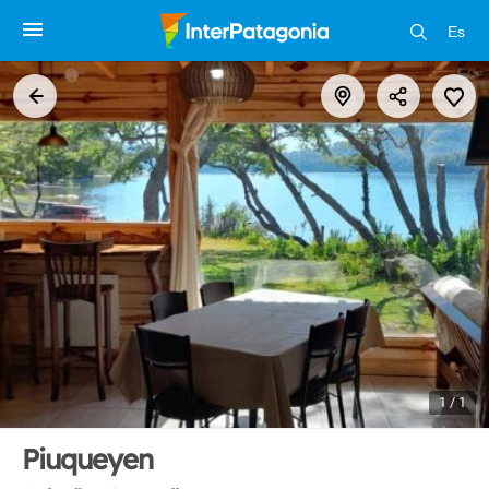
Es
1 / 1
Piuqueyen