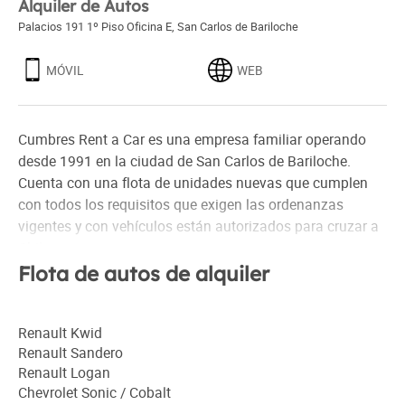
Alquiler de Autos
Palacios 191 1º Piso Oficina E
,
San Carlos de Bariloche
MÓVIL
WEB
Cumbres Rent a Car es una empresa familiar operando
desde 1991 en la ciudad de San Carlos de Bariloche.
Cuenta con una flota de unidades nuevas que cumplen
con todos los requisitos que exigen las ordenanzas
vigentes y con vehículos están autorizados para cruzar a
Chile.
Flota de autos de alquiler
Realizamos entregas en aeropuerto, hoteles y otras
ciudades vecinas.
Renault Kwid
Nuestra variedad de vehículos satisface las distintas
Renault Sandero
exigencias de los visitantes pues contamos con todo tipo
Renault Logan
de autos, económicos, automáticos, familiares, de luxe,
Chevrolet Sonic / Cobalt
vans, 4x4 y utilitarios.