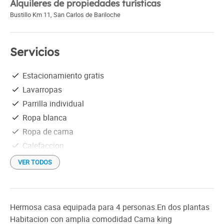
Alquileres de propiedades turísticas
Bustillo Km 11
,
San Carlos de Bariloche
Servicios
Estacionamiento gratis
Lavarropas
Parrilla individual
Ropa blanca
Ropa de cama
Calefaccion
Baño en planta baja con ducha
VER TODOS
Hermosa casa equipada para 4 personas.En dos plantas
Habitacion con amplia comodidad Cama king