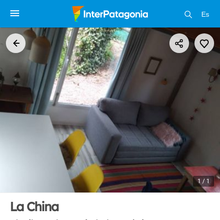
Es
1 / 1
La China