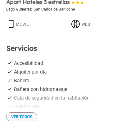
Apart Hoteles 3 estrellas
Lago Gutierrez
,
San Carlos de Bariloche
MÓVIL
WEB
Servicios
Accesibilidad
Alquiler por día
Bañera
Bañera con hidromasaje
Caja de seguridad en la habitación
Calefacción
Con vista al cerro
VER TODOS
Depósito de equipaje
Desayuno