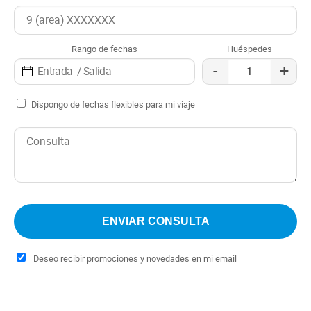
y con fácil acceso a diversas actividades al aire libre, este
Check in: 14:00 h
apart hotel es una excelente opción para explorar la
Check out: 10:00 h
belleza de Bariloche y sus alrededores.
Rango de fechas
Huéspedes
-
+
Dispongo de fechas flexibles para mi viaje
Deseo recibir promociones y novedades en mi email