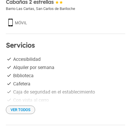
Cabañas 2 estrellas
Barrio Las Cartas
,
San Carlos de Bariloche
MÓVIL
Servicios
Accesibilidad
Alquiler por semana
Biblioteca
Cafetera
Caja de seguridad en el establecimiento
Con vista al cerro
En parque nacional
VER TODOS
Equipo de audio
Estacionamiento cubierto