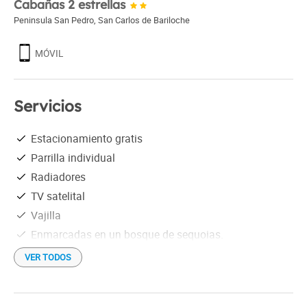
Cabañas 2 estrellas
Peninsula San Pedro
,
San Carlos de Bariloche
MÓVIL
Servicios
Estacionamiento gratis
Parrilla individual
Radiadores
TV satelital
Vajilla
Enmarcadas en un bosque de sequoias.
Hermoso parque.
VER TODOS