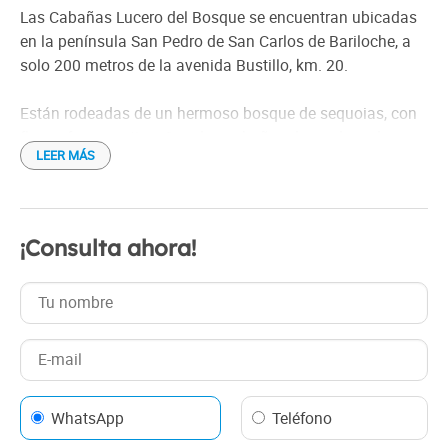
Las Cabañas Lucero del Bosque se encuentran ubicadas
en la península San Pedro de San Carlos de Bariloche, a
solo 200 metros de la avenida Bustillo, km. 20.
Están rodeadas de un hermoso bosque de sequoias, con
flora y fauna nativa. Son dos cabañas de madera, de
LEER MÁS
estilo rústico, con capacidad para 4 personas cada una.
Las cabañas cuentan con ropa de cama, baño privado, TV
satelital y Wi-Fi gratuito. También un hermoso parque
¡Consulta ahora!
para disfrutar del aire libre.
Lucero del Bosque son una excelente opción para quienes
buscan un alojamiento cómodo y tranquilo, rodeado de la
naturaleza patagónica.
WhatsApp
Teléfono