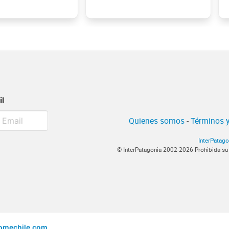
il
Quienes somos
-
Términos y
InterPatago
© InterPatagonia 2002-2026 Prohibida su
omechile.com