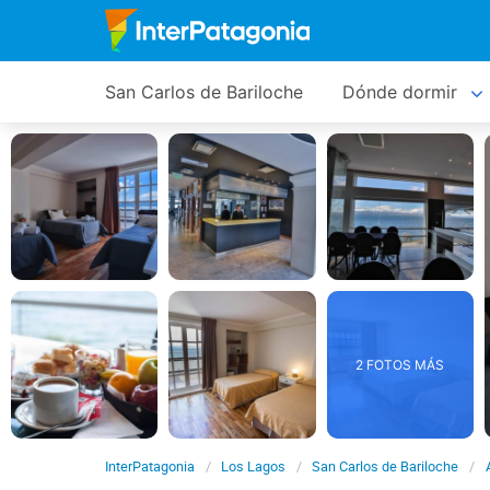
San Carlos de Bariloche
Dónde dormir
2 FOTOS MÁS
InterPatagonia
Los Lagos
San Carlos de Bariloche