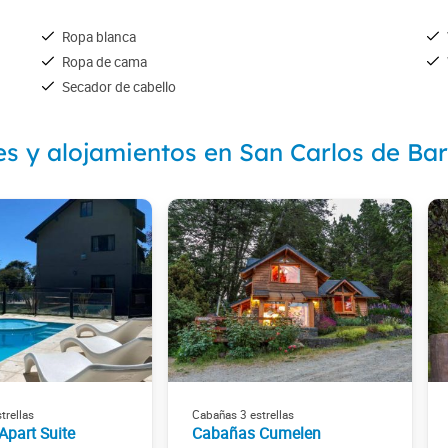
Ropa blanca
Ropa de cama
Secador de cabello
es y alojamientos en San Carlos de Bar
trellas
Cabañas 3 estrellas
 Apart Suite
Cabañas Cumelen