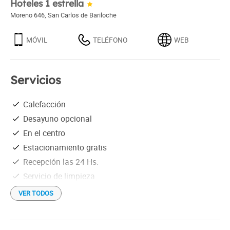
Hoteles 1 estrella
Moreno 646
,
San Carlos de Bariloche
MÓVIL
TELÉFONO
WEB
Servicios
Calefacción
Desayuno opcional
En el centro
Estacionamiento gratis
Recepción las 24 Hs.
Servicio de limpieza
Vista al lago
VER TODOS
Wi-Fi gratis
Ubicado frente a la playa