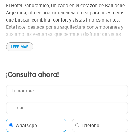
Habitaciones familiares
El Hotel Panorámico, ubicado en el corazón de Bariloche,
Argentina, ofrece una experiencia única para los viajeros
que buscan combinar confort y vistas impresionantes.
Este hotel destaca por su arquitectura contemporánea y
sus amplias ventanas, que permiten disfrutar de vistas
espectaculares del Lago Nahuel Huapi y las montañas
LEER MÁS
circundantes.
Las habitaciones están elegantemente decoradas,
equipadas con comodidades modernas como Wi-Fi
¡Consulta ahora!
gratuito, televisores de pantalla plana y minibares.
Algunas cuentan con vistas al lago y otras a las
montañas.
La ubicación privilegiada del Hotel Panorámico permite
acceder fácilmente a actividades al aire libre, como
senderismo, esquí y paseos en barco, haciendo de este
WhatsApp
Teléfono
hotel una excelente opción tanto para aventureros como