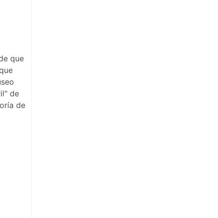
 de que
 que
useo
il" de
oría de