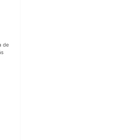
a de
ás