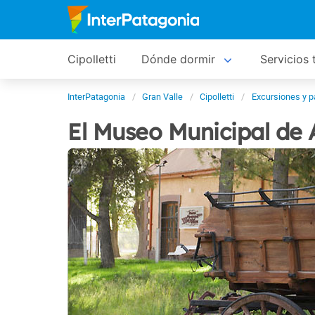
Cipolletti
Dónde dormir
Servicios 
InterPatagonia
Gran Valle
Cipolletti
Excursiones y 
El Museo Municipal de 