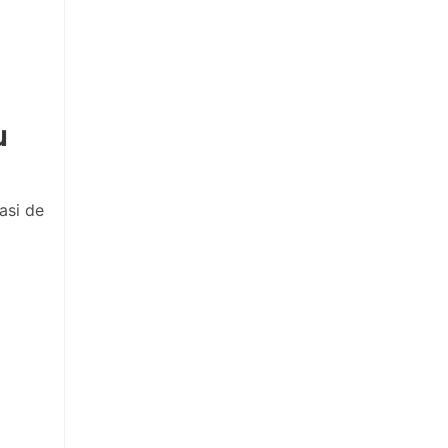
u
asi de