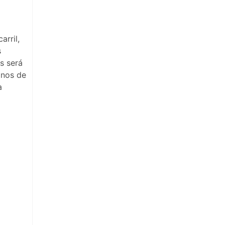
arril,
s
s será
inos de
a