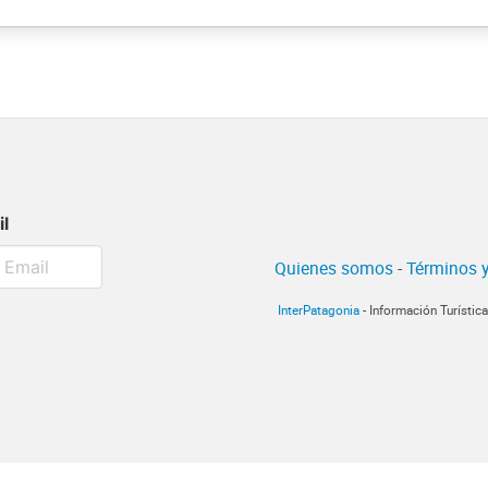
il
Quienes somos
-
Términos y
InterPatagonia
- Información Turístic