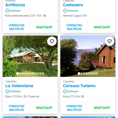
Antillanca
Costanera
Ruta Internacional 215 - Km. 98
General Lagos 531
La Valenciana
Carauco Turismo
Ruta 215 Km. 53- Puyehue
Ruta 215, Km 58