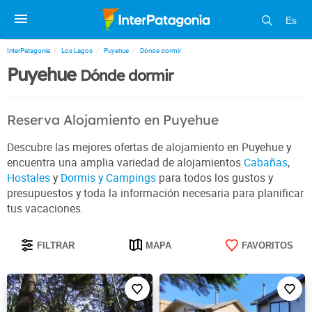
Es
InterPatagonia
Los Lagos
Puyehue
Dónde dormir
Puyehue
Dónde dormir
Reserva Alojamiento en Puyehue
Descubre las mejores ofertas de alojamiento en Puyehue y
encuentra una amplia variedad de alojamientos
Cabañas
,
Hostales
y
Dormis y Campings
para todos los gustos y
presupuestos y toda la información necesaria para planificar
tus vacaciones.
FILTRAR
MAPA
FAVORITOS