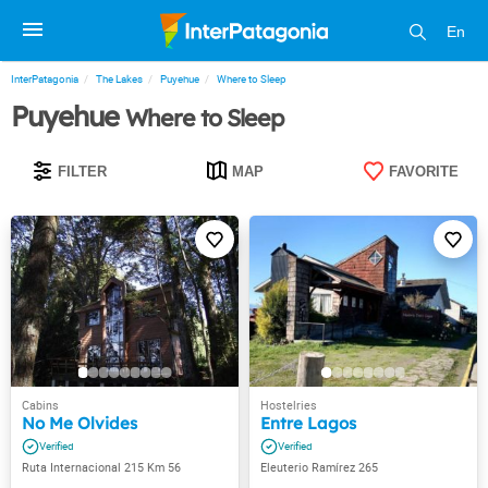
En
InterPatagonia
The Lakes
Puyehue
Where to Sleep
Puyehue
Where to Sleep
FILTER
MAP
FAVORITE
No Me Olvides
Entre Lagos
Ruta Internacional 215 Km 56
Eleuterio Ramírez 265