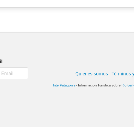
il
Quienes somos
-
Términos y
InterPatagonia
- Información Turística sobre
Río Gal