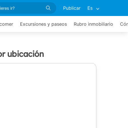
Publicar
Es
comer
Excursiones y paseos
Rubro inmobiliario
Cóm
or ubicación