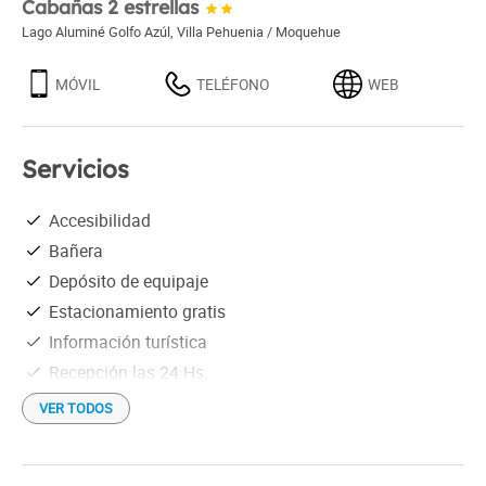
Cabañas 2 estrellas
Lago Aluminé Golfo Azúl
,
Villa Pehuenia / Moquehue
MÓVIL
TELÉFONO
WEB
Servicios
Accesibilidad
Bañera
Depósito de equipaje
Estacionamiento gratis
Información turística
Recepción las 24 Hs.
Servicio de limpieza
VER TODOS
Terraza / Solárium
TV satelital