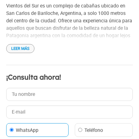
Sistema de seguridad en las cabañas
Vientos del Sur es un complejo de cabañas ubicado en
Emergencias médicas
San Carlos de Bariloche, Argentina, a solo 1000 metros
del centro de la ciudad. Ofrece una experiencia única para
aquellos que buscan disfrutar de la belleza natural de la
Patagonia argentina con la comodidad de un hogar lejos
del hogar.
LEER MÁS
Las cabañas están completamente equipadas con todo lo
necesario para una estadía confortable, incluyendo
cocina completa, living comedor con hogar a leña,
¡Consulta ahora!
dormitorios con vista al lago Nahuel Huapi y baño
privado. Además, el complejo cuenta con un amplio jardín
con parrilla, ideal para disfrutar de un asado al aire libre
con amigos o familiares.
La ubicación de Vientos del Sur es ideal para explorar
todo lo que Bariloche tiene para ofrecer. A pocos minutos
WhatsApp
Teléfono
del complejo se encuentran los principales puntos