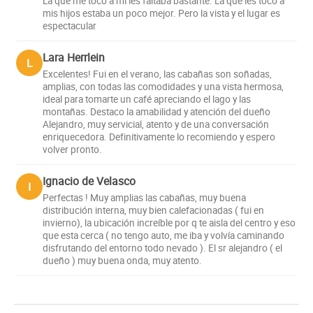
La que me tocó a mi les faltaba bastante. La que les tocó a
mis hijos estaba un poco mejor. Pero la vista y el lugar es
espectacular
Lara Herrlein
L
Excelentes! Fui en el verano, las cabañas son soñadas,
amplias, con todas las comodidades y una vista hermosa,
ideal para tomarte un café apreciando el lago y las
montañas. Destaco la amabilidad y atención del dueño
Alejandro, muy servicial, atento y de una conversación
enriquecedora. Definitivamente lo recomiendo y espero
volver pronto.
Ignacio de Velasco
I
Perfectas ! Muy amplias las cabañas, muy buena
distribución interna, muy bien calefacionadas ( fui en
invierno), la ubicación increíble por q te aisla del centro y eso
que esta cerca ( no tengo auto, me iba y volvía caminando
disfrutando del entorno todo nevado ). El sr alejandro ( el
dueño ) muy buena onda, muy atento.