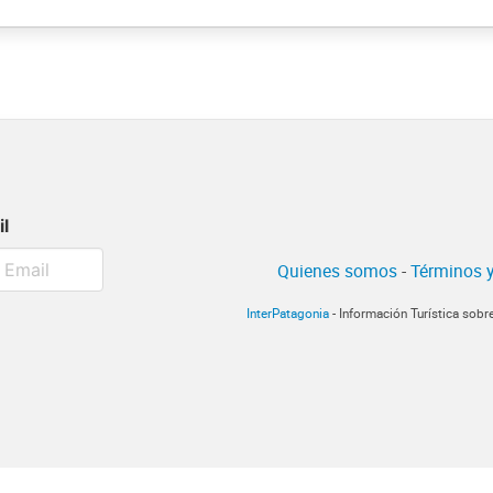
il
Quienes somos
-
Términos y
InterPatagonia
- Información Turística sobr