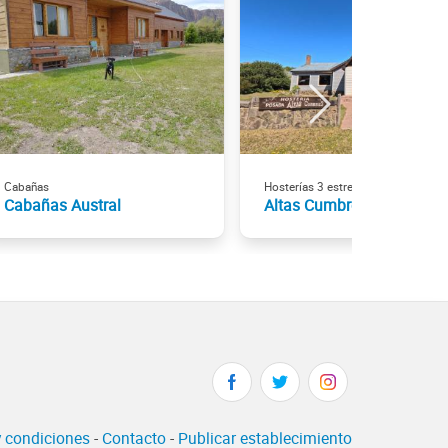
Cabañas
Hosterías 3 estrellas
Cabañas Austral
Altas Cumbres
 condiciones
-
Contacto
-
Publicar establecimiento