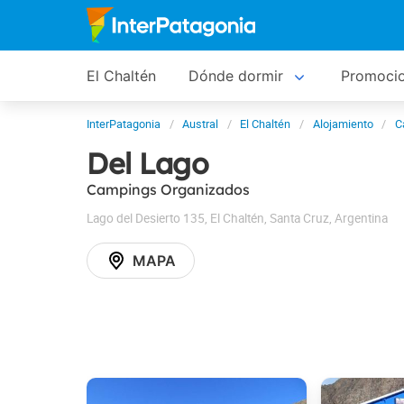
El Chaltén
Dónde dormir
Promoci
InterPatagonia
Austral
El Chaltén
Alojamiento
C
Del Lago
Campings Organizados
Lago del Desierto 135
,
El Chaltén
,
Santa Cruz
,
Argentina
MAPA