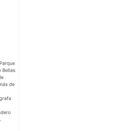
 Parque
 Bellas
de
emás de
ógrafa
adero
.