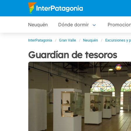
Neuquén
Dónde dormir
Promocio
InterPatagonia
Gran Valle
Neuquén
Excursiones y 
Guardían de tesoros