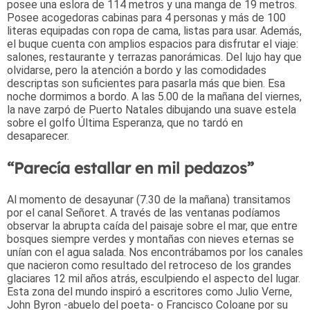
posee una eslora de 114 metros y una manga de 19 metros.
Posee acogedoras cabinas para 4 personas y más de 100
literas equipadas con ropa de cama, listas para usar. Además,
el buque cuenta con amplios espacios para disfrutar el viaje:
salones, restaurante y terrazas panorámicas. Del lujo hay que
olvidarse, pero la atención a bordo y las comodidades
descriptas son suficientes para pasarla más que bien. Esa
noche dormimos a bordo. A las 5.00 de la mañana del viernes,
la nave zarpó de Puerto Natales dibujando una suave estela
sobre el golfo Última Esperanza, que no tardó en
desaparecer.
“Parecía estallar en mil pedazos”
Al momento de desayunar (7.30 de la mañana) transitamos
por el canal Señoret. A través de las ventanas podíamos
observar la abrupta caída del paisaje sobre el mar, que entre
bosques siempre verdes y montañas con nieves eternas se
unían con el agua salada. Nos encontrábamos por los canales
que nacieron como resultado del retroceso de los grandes
glaciares 12 mil años atrás, esculpiendo el aspecto del lugar.
Esta zona del mundo inspiró a escritores como Julio Verne,
John Byron -abuelo del poeta- o Francisco Coloane por su