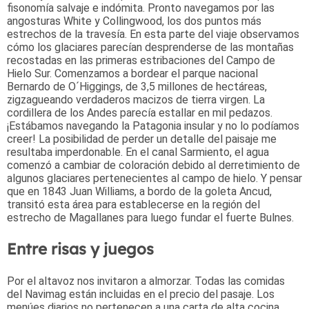
fisonomía salvaje e indómita. Pronto navegamos por las
angosturas White y Collingwood, los dos puntos más
estrechos de la travesía. En esta parte del viaje observamos
cómo los glaciares parecían desprenderse de las montañas
recostadas en las primeras estribaciones del Campo de
Hielo Sur. Comenzamos a bordear el parque nacional
Bernardo de O´Higgings, de 3,5 millones de hectáreas,
zigzagueando verdaderos macizos de tierra virgen. La
cordillera de los Andes parecía estallar en mil pedazos.
¡Estábamos navegando la Patagonia insular y no lo podíamos
creer! La posibilidad de perder un detalle del paisaje me
resultaba imperdonable. En el canal Sarmiento, el agua
comenzó a cambiar de coloración debido al derretimiento de
algunos glaciares pertenecientes al campo de hielo. Y pensar
que en 1843 Juan Williams, a bordo de la goleta Ancud,
transitó esta área para establecerse en la región del
estrecho de Magallanes para luego fundar el fuerte Bulnes.
Entre risas y juegos
Por el altavoz nos invitaron a almorzar. Todas las comidas
del Navimag están incluidas en el precio del pasaje. Los
menúes diarios no pertenecen a una carta de alta cocina