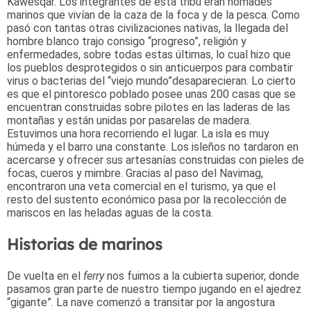
Kawesqar. Los integrantes de esta tribu eran nómades
marinos que vivían de la caza de la foca y de la pesca. Como
pasó con tantas otras civilizaciones nativas, la llegada del
hombre blanco trajo consigo “progreso”, religión y
enfermedades, sobre todas estas últimas, lo cual hizo que
los pueblos desprotegidos o sin anticuerpos para combatir
virus o bacterias del “viejo mundo”desaparecieran. Lo cierto
es que el pintoresco poblado posee unas 200 casas que se
encuentran construidas sobre pilotes en las laderas de las
montañas y están unidas por pasarelas de madera.
Estuvimos una hora recorriendo el lugar. La isla es muy
húmeda y el barro una constante. Los isleños no tardaron en
acercarse y ofrecer sus artesanías construidas con pieles de
focas, cueros y mimbre. Gracias al paso del Navimag,
encontraron una veta comercial en el turismo, ya que el
resto del sustento económico pasa por la recolección de
mariscos en las heladas aguas de la costa.
Historias de marinos
De vuelta en el
ferry
nos fuimos a la cubierta superior, donde
pasamos gran parte de nuestro tiempo jugando en el ajedrez
“gigante”. La nave comenzó a transitar por la angostura