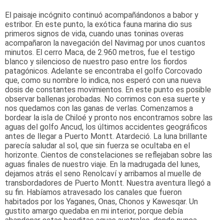
El paisaje incógnito continuó acompañándonos a babor y
estribor. En este punto, la exótica fauna marina dio sus
primeros signos de vida, cuando unas toninas overas
acompañaron la navegación del Navimag por unos cuantos
minutos. El cerro Maca, de 2.960 metros, fue el testigo
blanco y silencioso de nuestro paso entre los fiordos
patagónicos. Adelante se encontraba el golfo Corcovado
que, como su nombre lo indica, nos esperó con una nueva
dosis de constantes movimientos. En este punto es posible
observar ballenas jorobadas. No corrimos con esa suerte y
nos quedamos con las ganas de verlas. Comenzamos a
bordear la isla de Chiloé y pronto nos encontramos sobre las
aguas del golfo Ancud, los últimos accidentes geográficos
antes de llegar a Puerto Montt. Atardeció. La luna brillante
parecía saludar al sol, que sin fuerza se ocultaba en el
horizonte. Cientos de constelaciones se reflejaban sobre las
aguas finales de nuestro viaje. En la madrugada del lunes,
dejamos atrás el seno Renolcaví y arribamos al muelle de
transbordadores de Puerto Montt. Nuestra aventura llegó a
su fin. Habíamos atravesado los canales que fueron
habitados por los Yaganes, Onas, Chonos y Kawesqar. Un
gustito amargo quedaba en mi interior, porque debía