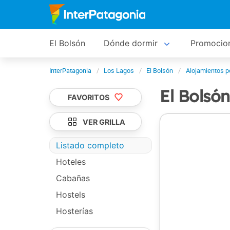
El Bolsón
Dónde dormir
Promocio
InterPatagonia
Los Lagos
El Bolsón
Alojamientos p
El Bolsó
FAVORITOS
VER GRILLA
Listado completo
Hoteles
Cabañas
Hostels
Hosterías