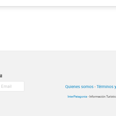
il
Quienes somos
-
Términos y
InterPatagonia
- Información Turísti