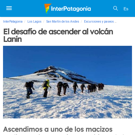
Es
InterPatagonia
Los Lagos
San Martín de los Andes
Excursiones y paseos
El desafío d
El desafío de ascender al volcán
Lanín
Ascendimos a uno de los macizos