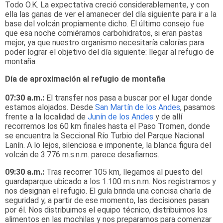
Todo O.K. La expectativa creció considerablemente, y con
ella las ganas de ver el amanecer del día siguiente para ir a la
base del volcán propiamente dicho. El último consejo fue
que esa noche comiéramos carbohidratos, si eran pastas
mejor, ya que nuestro organismo necesitaría calorías para
poder lograr el objetivo del día siguiente: llegar al refugio de
montaña.
Día de aproximación al refugio de montaña
07:30 a.m.:
El transfer nos pasa a buscar por el lugar donde
estamos alojados. Desde
San Martín de los Andes
, pasamos
frente a la localidad de
Junín de los Andes
y de allí
recorremos los 60 km finales hasta el Paso Tromen, donde
se encuentra la Seccional Río Turbio del Parque Nacional
Lanín. A lo lejos, silenciosa e imponente, la blanca figura del
volcán de 3.776 m.s.n.m. parece desafiarnos.
09:30 a.m.:
Tras recorrer 105 km, llegamos al puesto del
guardaparque ubicado a los 1.100 m.s.n.m. Nos registramos y
nos designan el refugio. El guía brinda una concisa charla de
seguridad y, a partir de ese momento, las decisiones pasan
por él. Nos distribuimos el equipo técnico, distribuimos los
alimentos en las mochilas y nos preparamos para comenzar