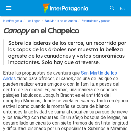
Es
InterPatagonia
Los Lagos
San Martín de los Andes
Excursiones y paseos
Canopy
en e
Canopy
en el Chapelco
Sobre las laderas de los cerros, un recorrido por
las copas de los árboles nos muestra la belleza
agreste de los cañadones y vistas panorámicas
impactantes. Solo hay que atreverse.
Entre las propuestas de aventura que
San Martín de los
Andes
tiene para ofrecer, el
canopy
es una de las que se
pueden realizar entre amigos o con la familia, a pasos del
centro de la ciudad. Es, además, una manera de conocer
paisajes fabulosos. Joaquín Bracht es el anfitrión del
complejo Miramás, donde se vuela en
canopy
tanto en época
estival como cuando la montaña se cubre de blanco;
entonces la actividad se suma al esquí en su parque de nieve
y los
trekking
con raquetas. En un añejo bosque de lengas, ha
desarrollado un circuito con siete tramos de distinta longitud
y dificultad, diseñado por un especialista. Subimos a Miramás